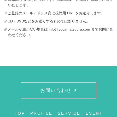
いたします。
※ご登録のメールアドレス宛に視聴用 URL をお送りします。
※CD・DVDなどをお送りするものではありません。
※メールが届かない場合は
info@yucamatsuura.com
までお問い合
わせください。
お問い合わせ
TOP
PROFILE
SERVICE
EVENT