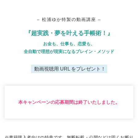
– 松浦ゆか特製の動画講座 –
『超実践・夢を叶える手帳術！』
お金も、仕事も、恋愛も、
全自動で理想が現実になるブレイン・メソッド
動画視聴用 URL をプレゼント！
本キャンペーンの応募期間は終了いたしました。
※書籍購入者向けの特典です。無断転載・公開などは固くお断り