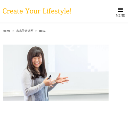
Skip
to
content
Home
＞
未来設定講座
＞
day1