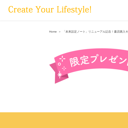
Skip
to
content
Home
＞
「未来設定ノート」リニューアル記念！書店購入