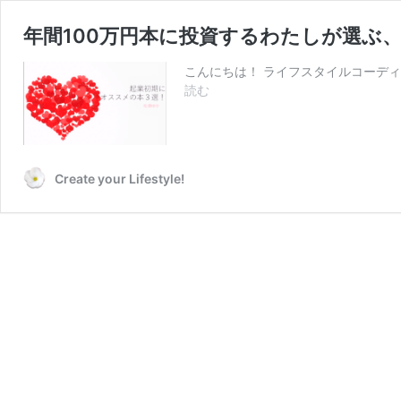
年間100万円本に投資するわたしが選ぶ
こんにちは！ ライフスタイルコーデ
年
読む
間
100
万
円
Create your Lifestyle!
本
に
投
資
す
る
わ
た
し
が
選
ぶ、