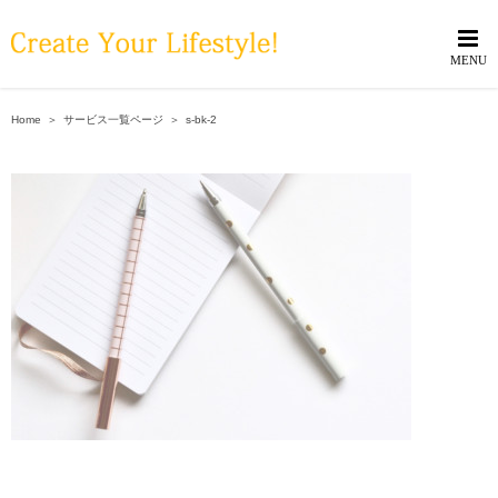
Skip
to
content
Home
＞
サービス一覧ページ
＞
s-bk-2