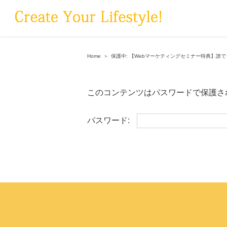
Skip
to
content
Home
＞
保護中: 【Webマーケティングセミナー特典】誰
このコンテンツはパスワードで保護さ
パスワード: