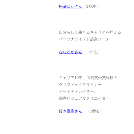
松浦ゆかさん
（1番左）
自分らしく生きるキャリアを叶える
パーソナライズド起業コーチ
ななゆかさん
（中心）
キャリア10年、広告賞受賞経験の
グラフィックデザイナー
アートディレクター。
脳内ビジュアルクリエイター
鈴木夏樹さん
（1番右）