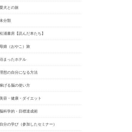
愛犬との旅
未分類
松浦書房【読んだ本たち】
母娘（おやこ）旅
泊まったホテル
理想の自分になる方法
稼げる脳の使い方
美容・健康・ダイエット
脳科学的・目標達成術
自分の学び（参加したセミナー）