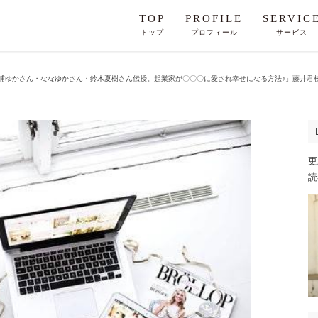
TOP
PROFILE
SERVIC
トップ
プロフィール
サービス
浦ゆかさん・ななゆかさん・鈴木夏樹さん伝授。起業家が〇〇〇に愛され幸せになる方法♪」藤井君
更
読