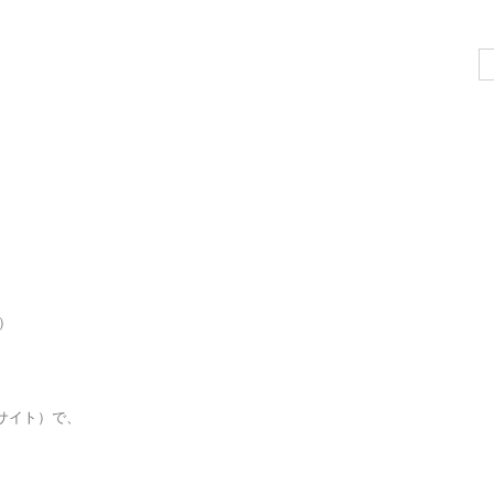
Se
for
）
索サイト）で、