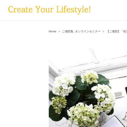
Skip
to
content
Home
＞
ご感想集
,
オンラインセミナー
＞
【ご感想】「松