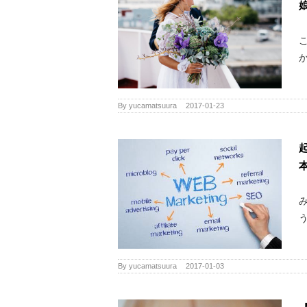
か
By
yucamatsuura
|
2017-01-23
う
By
yucamatsuura
|
2017-01-03