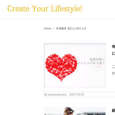
Skip
to
content
Home
＞
松浦書房【読んだ本たち】
By
yucamatsuura
|
2017-04-03