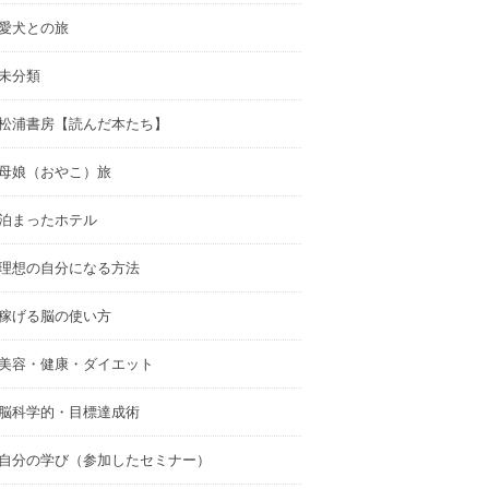
愛犬との旅
未分類
松浦書房【読んだ本たち】
母娘（おやこ）旅
泊まったホテル
理想の自分になる方法
稼げる脳の使い方
美容・健康・ダイエット
脳科学的・目標達成術
自分の学び（参加したセミナー）