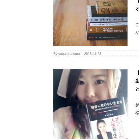
か
By
yucamatsuura
|
2016-11-28
松