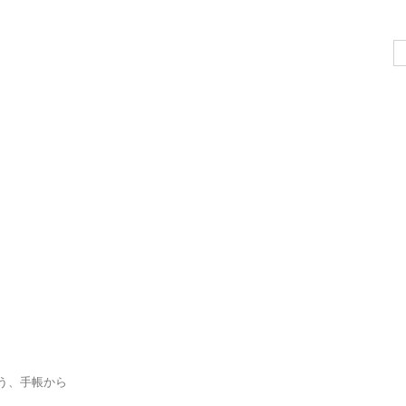
、
Se
for
う、手帳から