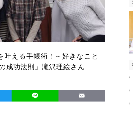
を叶える手帳術！～好きなこと
の成功法則」滝沢理絵さん
Twitter
Line
Email