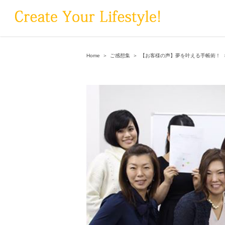
Skip
to
content
Home
＞
ご感想集
＞
【お客様の声】夢を叶える手帳術！