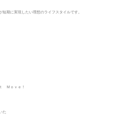
が短期に実現したい理想のライフスタイルです。
ｔ Ｍｏｖｅ！
いた