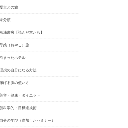
愛犬との旅
未分類
松浦書房【読んだ本たち】
母娘（おやこ）旅
泊まったホテル
理想の自分になる方法
稼げる脳の使い方
美容・健康・ダイエット
脳科学的・目標達成術
自分の学び（参加したセミナー）