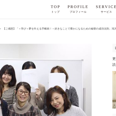
TOP
PROFILE
SERVIC
トップ
プロフィール
サービス
＞
【ご感想】「＜学び＞夢を叶える手帳術！～好きなことで豊かになるための秘密の成功法則」滝
更
読