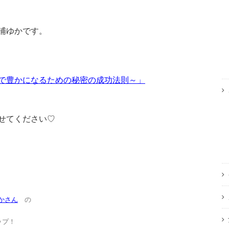
浦ゆかです。
で豊かになるための秘密の成功法則～」
せてください♡
かさん
の
ップ！