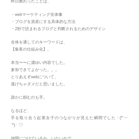
昨日教わったことは、
・webマーケティング全体像
・ブログを資産にする具体的な方法
・2秒で読まれるブログと判断されるためのデザイン
全体を通してのキーワードは、
【集客の仕組み化】。
本当〜〜に濃ゆい内容でした。
参加できてよかった。。。
とりあえずwebについて、
逃げちゃダメだと思いました。
誰かに頼むのも手。
なるほど、
手を取り合う起業女子のつながりが見えた瞬間でした╰(*´︶
`*)╯♡
仲間につけているか、いないかで