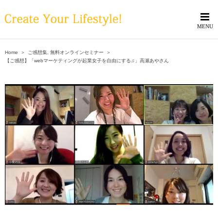
Skip
to
content
Home
＞
ご感想集
,
無料オンラインセミナー
＞
【ご感想】「webマーケティングが起業女子を自由にする♫」高瀬あやさん