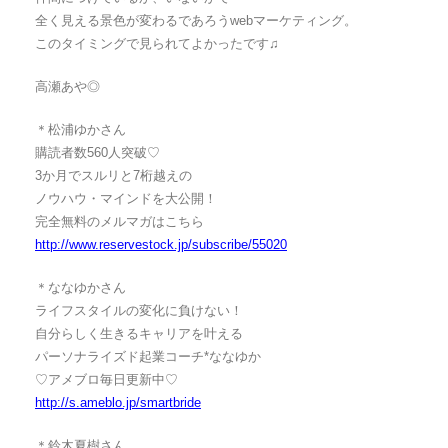
全く見える景色が変わるであろうwebマーケティング。
このタイミングで見られてよかったです♫
高瀬あや◎
＊松浦ゆかさん
購読者数560人突破♡
3か月でスルリと7桁越えの
ノウハウ・マインドを大公開！
完全無料のメルマガはこちら
http://www.reservestock.jp/subscribe/55020
＊ななゆかさん
ライフスタイルの変化に負けない！
自分らしく生きるキャリアを叶える
パーソナライズド起業コーチ*ななゆか
♡アメブロ毎日更新中♡
http://s.ameblo.jp/smartbride
＊鈴木夏樹さん