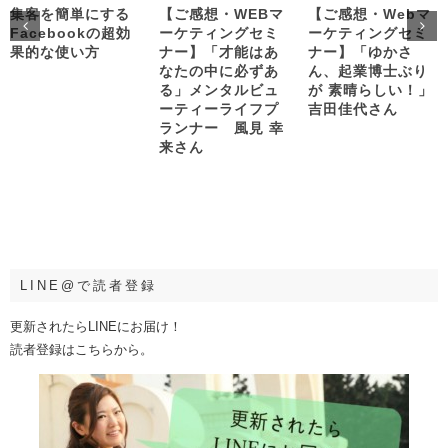
集客を簡単にする
【ご感想・WEBマ
【ご感想・Webマ
Facebookの超効
ーケティングセミ
ーケティングセミ
果的な使い方
ナー】「才能はあ
ナー】「ゆかさ
なたの中に必ずあ
ん、起業博士ぶり
る」メンタルビュ
が 素晴らしい！」
ーティーライフプ
吉田佳代さん
ランナー 風見 幸
来さん
LINE@で読者登録
更新されたらLINEにお届け！
読者登録はこちらから。