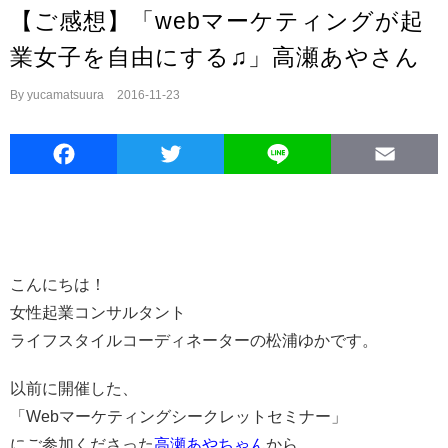
【ご感想】「webマーケティングが起
業女子を自由にする♫」高瀬あやさん
By
yucamatsuura
|
2016-11-23
Facebook
Twitter
Line
E
こんにちは！
女性起業コンサルタント
ライフスタイルコーディネーターの松浦ゆかです。
以前に開催した、
「Webマーケティングシークレットセミナー」
にご参加くださった
高瀬あやちゃん
から