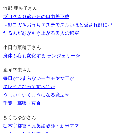
竹部 亜矢子さん
ブログ４０歳からの自力整形塾
～顔ヨガ＆おうちエステでズルいほど愛され顔に♡
たるんだ顔が引き上がる美人の秘密
小日向菜穂子さん
身体も心も変化する ランジェリー☆
風見幸来さん
毎日がつまらないモヤモヤ女子が
キレイになってすべてが
うまいくいくようになる魔法✳︎
千葉・幕張・東京
きくちゆかさん
栃木宇都宮＊元英語教師・新米ママ