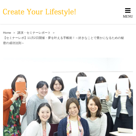
Skip
to
content
Home
＞
講演・セミナーレポート
＞
【セミナーレポ】11月2日開催・夢を叶える手帳術！～好きなことで豊かになるための秘
密の成功法則～