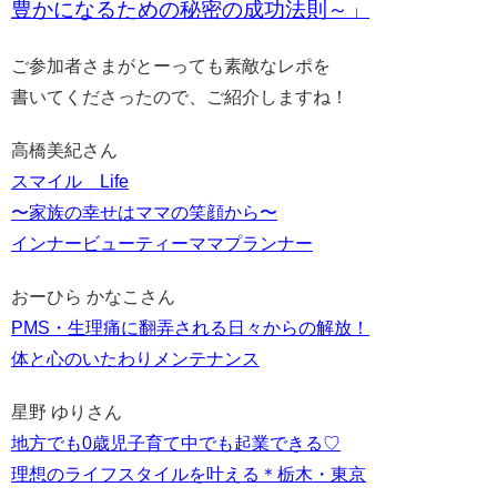
豊かになるための秘密の成功法則～」
ご参加者さまがとーっても素敵なレポを
書いてくださったので、ご紹介しますね！
高橋美紀さん
スマイル Life
〜家族の幸せはママの笑顔から〜
インナービューティーママプランナー
おーひら かなこさん
PMS・生理痛に翻弄される日々からの解放！
体と心のいたわりメンテナンス
星野 ゆりさん
地方でも0歳児子育て中でも起業できる♡
理想のライフスタイルを叶える＊栃木・東京