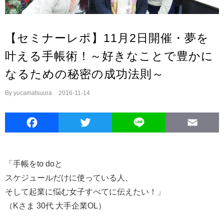
【セミナーレポ】11月2日開催・夢を
叶える手帳術！～好きなことで豊かに
なるための秘密の成功法則～
By
yucamatsuura
|
2016-11-14
Facebook
Twitter
Line
E
「手帳をto doと
スケジュールだけに使っている人、
そして起業に悩む女子すべてに伝えたい！」
（Kさま 30代 大手企業OL）