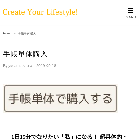
Skip
to
content
Home
＞
手帳単体購入
手帳単体購入
By
yucamatsuura
|
2019-09-18
1日15分でなりたい「私」になる！ 超具体的・