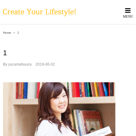
Skip
to
content
Home
＞
1
1
By
yucamatsuura
|
2019-06-02