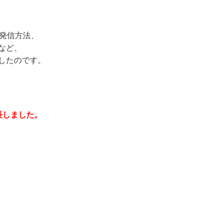
S発信方法、
など、
したのです。
長しました。