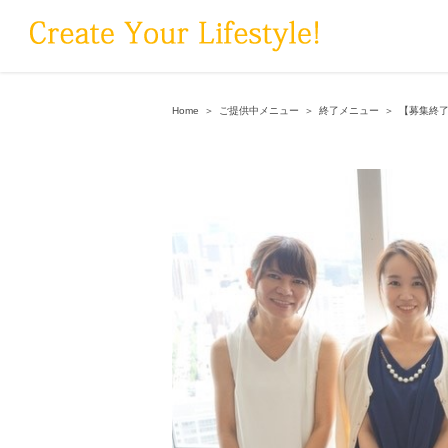
Skip
to
content
Home
＞
ご提供中メニュー
＞
終了メニュー
＞
【募集終了