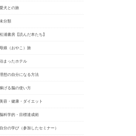
愛犬との旅
未分類
松浦書房【読んだ本たち】
母娘（おやこ）旅
泊まったホテル
理想の自分になる方法
稼げる脳の使い方
美容・健康・ダイエット
脳科学的・目標達成術
自分の学び（参加したセミナー）