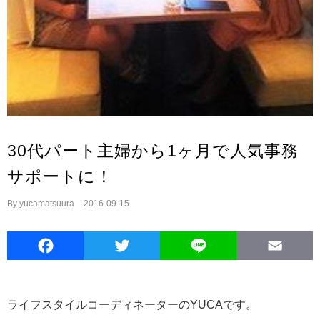
30代パート主婦から1ヶ月で人気事務
サポートに！
By
yucamatsuura
|
2016-09-15
Facebook
Twitter
Line
E
ライフスタイルコーディネーターのYUCAです。