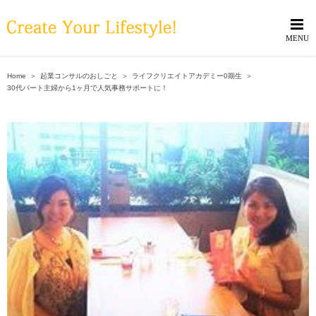
Skip
to
content
Home
＞
起業コンサルのおしごと
＞
ライフクリエイトアカデミー0期生
＞
30代パート主婦から1ヶ月で人気事務サポートに！