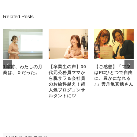
Related Posts
1年前、わたしの月
【卒業生の声】30
【ご感想】「ママ
商は、０だった。
代元公務員ママか
はPCひとつで自由
ら脱サラ＆会社員
に、豊かになれる
のお給料越え！超
♪」雲丹亀真穂さん
人気ブログコンサ
ルタントに♡