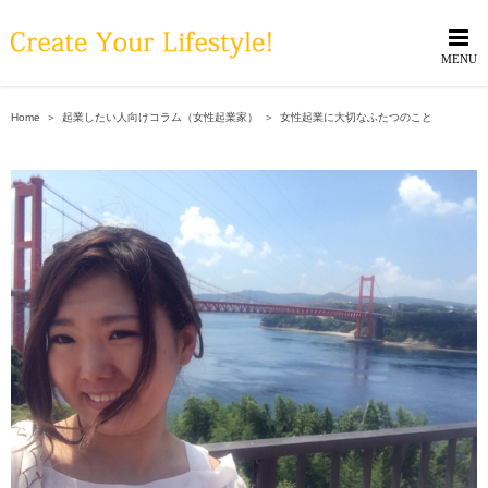
Skip
to
content
Home
＞
起業したい人向けコラム（女性起業家）
＞
女性起業に大切なふたつのこと