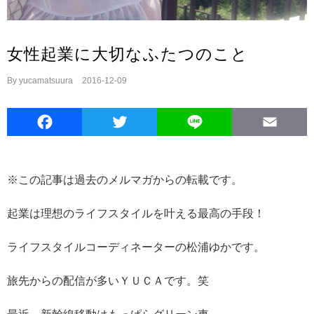
女性起業に大切なふたつのこと
By
yucamatsuura
|
2016-12-09
Facebook
Twitter
Line
E
※この記事は過去のメルマガからの転載です。
起業は理想のライフスタイルを叶える最高の手段！
ライフスタイルコーディネーターの松浦ゆかです。
旅先からの配信が多いＹＵＣＡです。笑