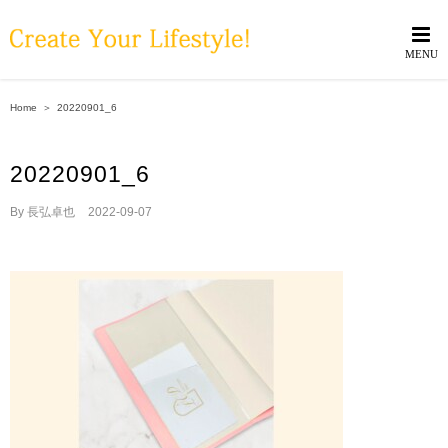
Skip
to
content
Home
＞
20220901_6
20220901_6
By
長弘卓也
|
2022-09-07