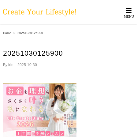
Skip
to
content
Home
＞
20251030125900
20251030125900
By
irie
|
2025-10-30