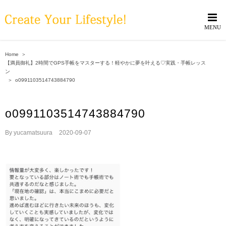
Skip
to
content
Home
＞
【満員御礼】2時間でGPS手帳をマスターする！軽やかに夢を叶える♡実践・手帳レッス
ン
＞
o0991103514743884790
o0991103514743884790
By
yucamatsuura
|
2020-09-07