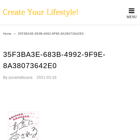
Skip
to
content
Home
＞
35F3BA3E-683B-4992-9F9E-8A38073642E0
35F3BA3E-683B-4992-9F9E-
8A38073642E0
By
yucamatsuura
|
2021-03-16