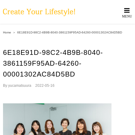
Skip
to
content
Home
＞
6E18E91D-98C2-4B9B-8040-3861159F95AD-64260-00001302AC84D5BD
6E18E91D-98C2-4B9B-8040-
3861159F95AD-64260-
00001302AC84D5BD
By
yucamatsuura
|
2022-05-16