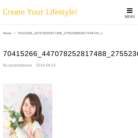
Skip
to
content
Home
＞
70415266_447078252817488_2755236853417246720_n
70415266_447078252817488_275523
By
yucamatsuura
|
2019-09-15