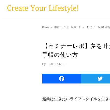
Skip
to
content
Home
＞
講演・セミナーレポート
＞
【セミナーレポ】夢
【セミナーレポ】夢を叶
手帳の使い方
By
|
2016-06-10
Facebook
起業は生きたいライフスタイルを生き