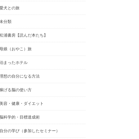
愛犬との旅
未分類
松浦書房【読んだ本たち】
母娘（おやこ）旅
泊まったホテル
理想の自分になる方法
稼げる脳の使い方
美容・健康・ダイエット
脳科学的・目標達成術
自分の学び（参加したセミナー）