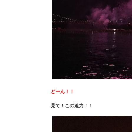
どーん！！
見て！この迫力！！