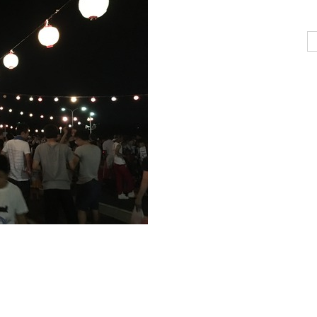
Se
for