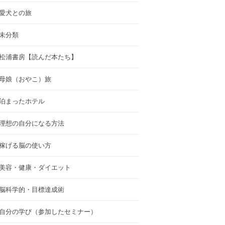
愛犬との旅
未分類
松浦書房【読んだ本たち】
母娘（おやこ）旅
泊まったホテル
理想の自分になる方法
稼げる脳の使い方
美容・健康・ダイエット
脳科学的・目標達成術
自分の学び（参加したセミナー）