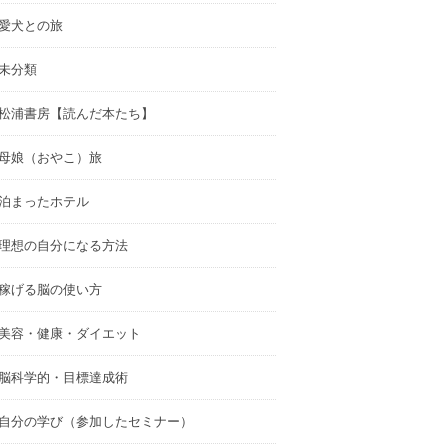
愛犬との旅
未分類
松浦書房【読んだ本たち】
母娘（おやこ）旅
泊まったホテル
理想の自分になる方法
稼げる脳の使い方
美容・健康・ダイエット
脳科学的・目標達成術
自分の学び（参加したセミナー）