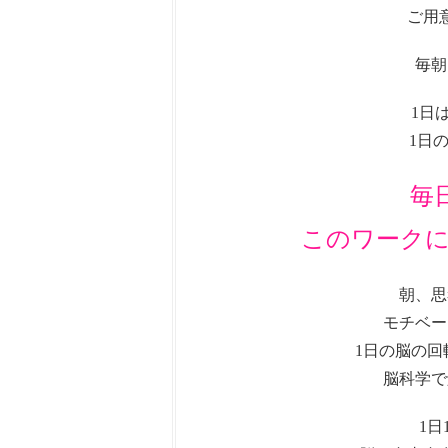
ご用
毎朝
1日
1日
毎
このワーク
朝、思
モチベー
1日の脳の
脳科学で
1日