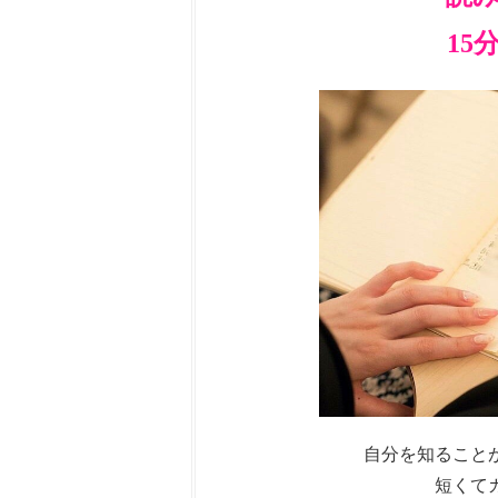
15
自分を知ること
短くて