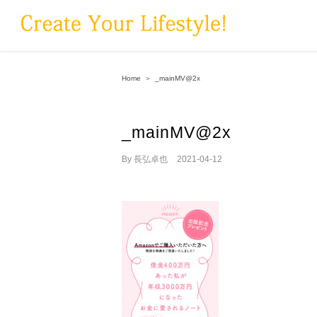
Skip
to
content
Home
＞
_mainMV@2x
_mainMV@2x
By
長弘卓也
|
2021-04-12