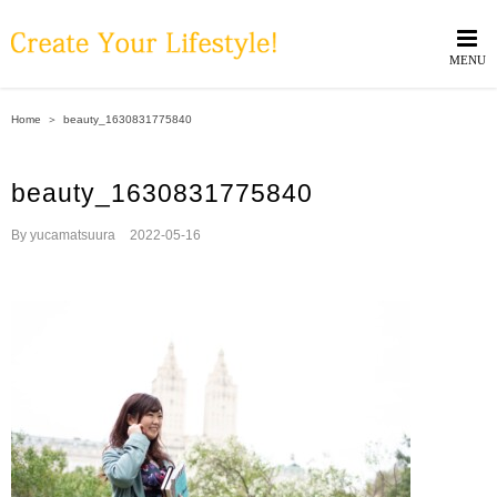
Skip
to
content
Home
＞
beauty_1630831775840
beauty_1630831775840
By
yucamatsuura
|
2022-05-16