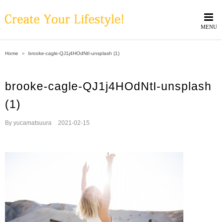
Skip
to
content
Home
＞
brooke-cagle-QJ1j4HOdNtI-unsplash (1)
brooke-cagle-QJ1j4HOdNtI-unsplash
(1)
By
yucamatsuura
|
2021-02-15