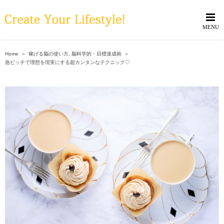
Skip
to
content
Home
＞
稼げる脳の使い方
,
脳科学的・目標達成術
＞
急ピッチで理想を現実にする超カンタンなテクニック♡