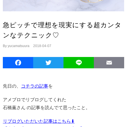
急ピッチで理想を現実にする超カンタ
ンなテクニック♡
By
yucamatsuura
|
2018-04-07
Facebook
Twitter
Line
E
先日の、
コチラの記事
を
アメブロでリブログしてくれた
石橋薫さん の記事を読んでて思ったこと。
リブログいただいた記事はこちら⬇︎