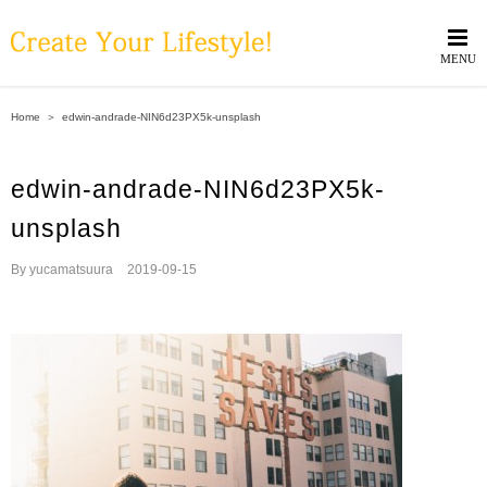
Skip
to
content
Home
＞
edwin-andrade-NIN6d23PX5k-unsplash
edwin-andrade-NIN6d23PX5k-
unsplash
By
yucamatsuura
|
2019-09-15