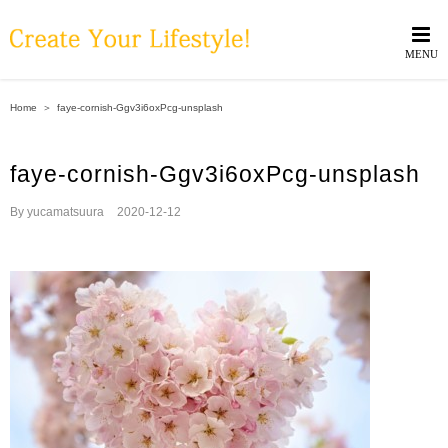
Skip
to
content
Home
＞
faye-cornish-Ggv3i6oxPcg-unsplash
faye-cornish-Ggv3i6oxPcg-unsplash
By
yucamatsuura
|
2020-12-12