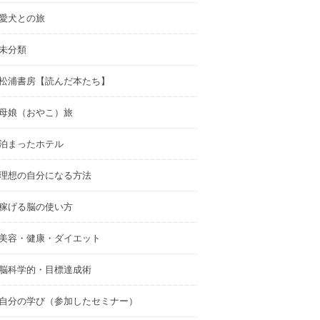
愛犬との旅
未分類
松浦書房【読んだ本たち】
母娘（おやこ）旅
泊まったホテル
理想の自分になる方法
稼げる脳の使い方
美容・健康・ダイエット
脳科学的・目標達成術
自分の学び（参加したセミナー）