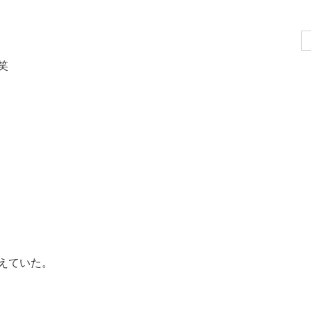
Se
for
笑
えていた。