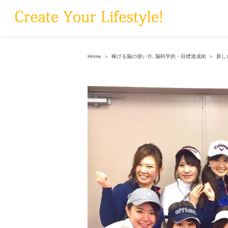
Skip
to
content
Home
＞
稼げる脳の使い方
,
脳科学的・目標達成術
＞
新し