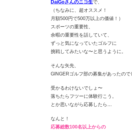
DaiGoさんのニコ生
で、
（ちなみに、超オススメ！
月額500円で500万以上の価値！）
スポーツの重要性、
余暇の重要性を話していて、
ずっと気になっていたゴルフに
挑戦してみたいな〜と思うように。
そんな矢先、
GINGERゴルフ部の募集があったのでし
受かるわけないでしょ〜
落ちたらフツーに体験行こう。
とか思いながら応募したら…
なんと！
応募総数100名以上からの