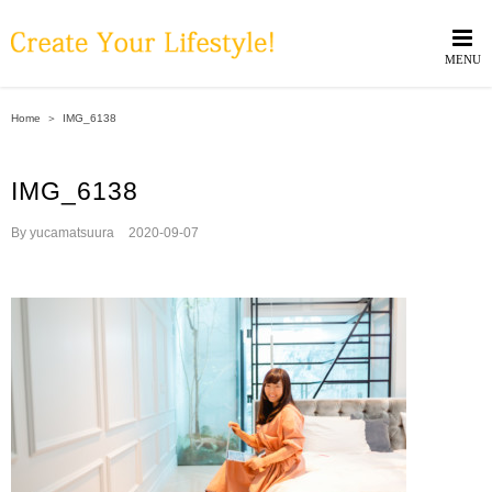
Skip
to
content
Home
＞
IMG_6138
IMG_6138
By
yucamatsuura
|
2020-09-07