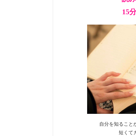
15
自分を知ること
短くて