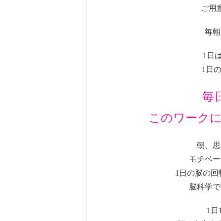
ご用
毎朝
1日
1日
毎
このワーク
朝、思
モチベー
1日の脳の
脳科学で
1日