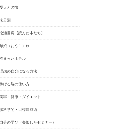
愛犬との旅
未分類
松浦書房【読んだ本たち】
母娘（おやこ）旅
泊まったホテル
理想の自分になる方法
稼げる脳の使い方
美容・健康・ダイエット
脳科学的・目標達成術
自分の学び（参加したセミナー）