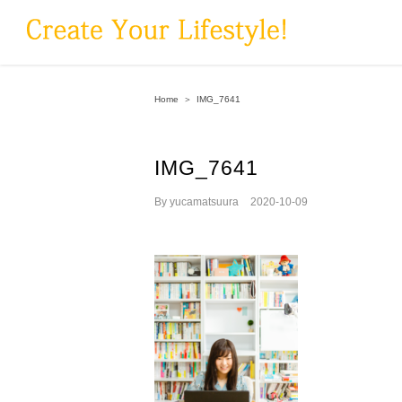
Skip
to
content
Home
＞
IMG_7641
IMG_7641
By
yucamatsuura
|
2020-10-09