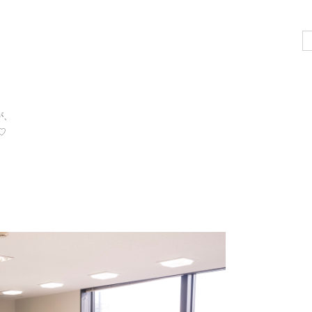
Se
for
が、
♡