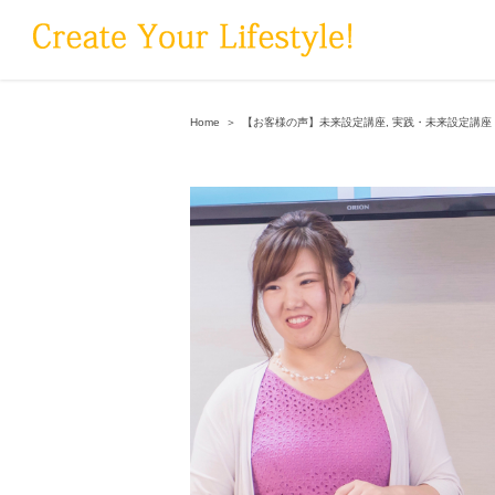
Skip
to
content
Home
＞
【お客様の声】未来設定講座
,
実践・未来設定講座