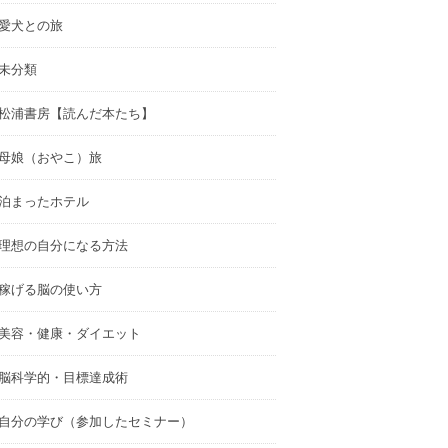
愛犬との旅
未分類
松浦書房【読んだ本たち】
母娘（おやこ）旅
泊まったホテル
理想の自分になる方法
稼げる脳の使い方
美容・健康・ダイエット
脳科学的・目標達成術
自分の学び（参加したセミナー）