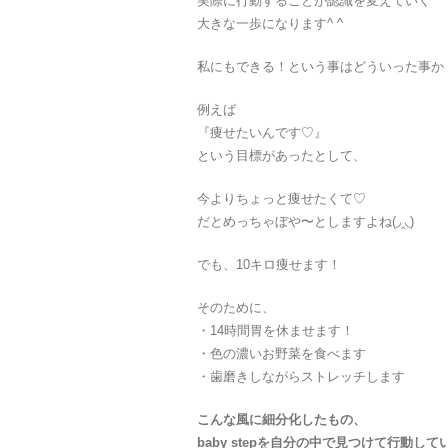
実際に行動することが認識を変えていく
大きな一歩になります^ ^
私にもできる！という事はどういった事か
例えば
『痩せたいんです♡』
という目標があったとして、
今よりちょっと痩せたくて♡
だとめっちゃぼや〜としますよね(◞‸◟)
でも、10キロ痩せます！
そのために、
・14時間胃を休ませます！
・色の濃いお野菜を食べます
・歯磨きしながらストレッチします
こんな風に細分化したもの、
baby stepを自分の中で見つけて行動して