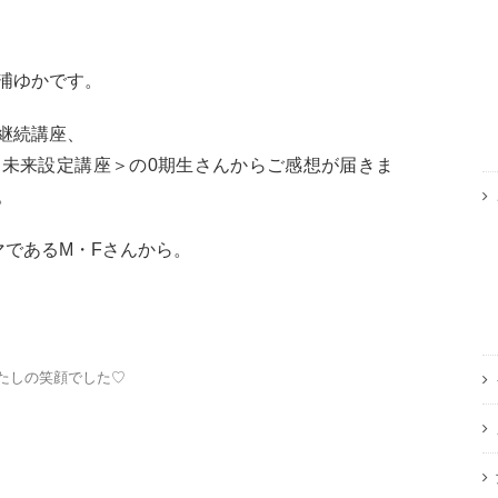
浦ゆかです。
継続講座、
未来設定講座＞の0期生さんからご感想が届きま
。
マであるM・Fさんから。
たしの笑顔でした♡