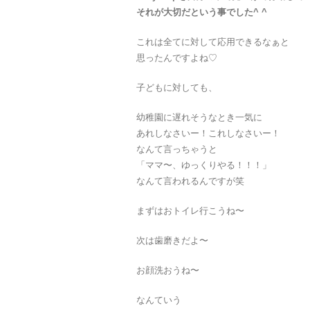
それが大切だという事でした^ ^
これは全てに対して応用できるなぁと
思ったんですよね♡
子どもに対しても、
幼稚園に遅れそうなとき一気に
あれしなさいー！これしなさいー！
なんて言っちゃうと
「ママ〜、ゆっくりやる！！！」
なんて言われるんですが笑
まずはおトイレ行こうね〜
次は歯磨きだよ〜
お顔洗おうね〜
なんていう