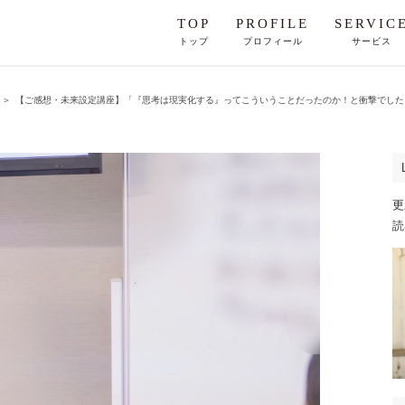
TOP
PROFILE
SERVIC
トップ
プロフィール
サービス
＞
【ご感想・未来設定講座】「『思考は現実化する』ってこういうことだったのか！と衝撃でした！
更
読