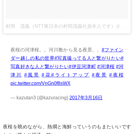
村岡 茂義（NTT東日本の村岡茂義社員本人です）さん(@muraoka_shigeyoshi)がシェアした投稿
夜桜の河津桜。。河川敷から見る夜景。。
#ファイン
ダー越しの私の世界
#写真撮ってる人と繋がりたい
#
写真好きな人と繋がりたい
#伊豆河津町
#河津桜
#河
津川
#風景
#花
#ライトアップ
#夜景
#夜桜
pic.twitter.com/VnGn0f8sWX
— kazutan3 (@kazuracing)
2017年3月16日
夜桜を眺めながら、熱燗と海鮮っていうのもまたいいです