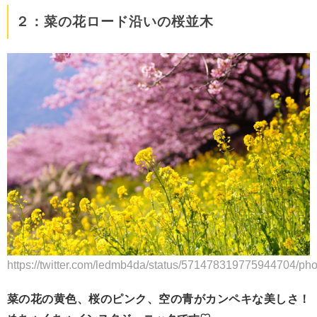
２：菜の花ロード沿いの桜並木
https://twitter.com/ledmb4da/status/571478319775944704/pho
菜の花の黄色、桜のピンク、空の青がカンペキな美しさ！