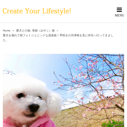
Skip
to
content
Home
＞
愛犬との旅
,
母娘（おやこ）旅
＞
愛犬を連れて桜フォトジェニックな温泉旅！早咲きの河津桜を見に伊豆へ行ってきまし
た。