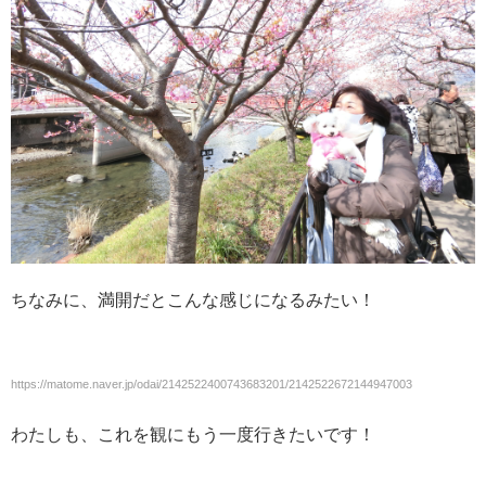
ちなみに、満開だとこんな感じになるみたい！
https://matome.naver.jp/odai/2142522400743683201/2142522672144947003
わたしも、これを観にもう一度行きたいです！