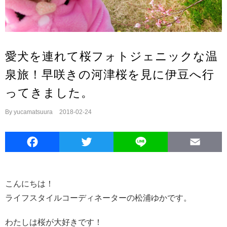
愛犬を連れて桜フォトジェニックな温
泉旅！早咲きの河津桜を見に伊豆へ行
ってきました。
By
yucamatsuura
|
2018-02-24
Facebook
Twitter
Line
E
こんにちは！
ライフスタイルコーディネーターの松浦ゆかです。
わたしは桜が大好きです！