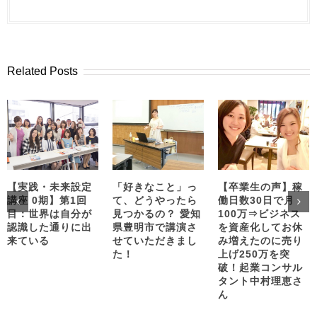
Related Posts
【実践・未来設定
「好きなこと」っ
【卒業生の声】稼
講座 0期】第1回
て、どうやったら
働日数30日で月
目：世界は自分が
見つかるの？ 愛知
100万⇒ビジネス
認識した通りに出
県豊明市で講演さ
を資産化してお休
来ている
せていただきまし
み増えたのに売り
た！
上げ250万を突
破！起業コンサル
タント中村理恵さ
ん