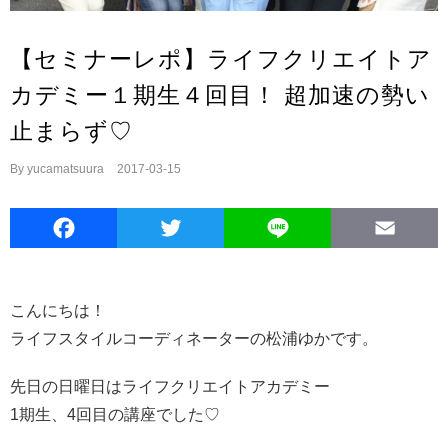
【セミナーレポ】ライフクリエイトア
カデミー１期生４回目！ 超加速の勢い
止まらず♡
By
yucamatsuura
|
2017-03-15
Facebook
Twitter
Line
E
こんにちは！
ライフスタイルコーディネーターの松浦ゆかです。
先日の日曜日はライフクリエイトアカデミー
1期生、4回目の講座でした♡