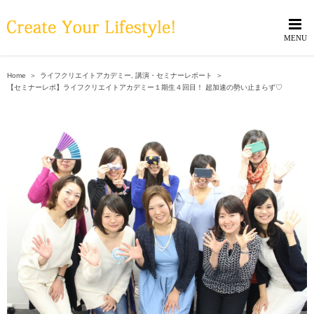
Skip
to
content
Home
＞
ライフクリエイトアカデミー
,
講演・セミナーレポート
＞
【セミナーレポ】ライフクリエイトアカデミー１期生４回目！ 超加速の勢い止まらず♡