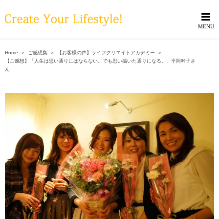
Skip
to
content
Home
＞
ご感想集
＞
【お客様の声】ライフクリエイトアカデミー
＞
【ご感想】「人生は思い通りにはならない。でも思い描いた通りになる。」平岡幹子さ
ん