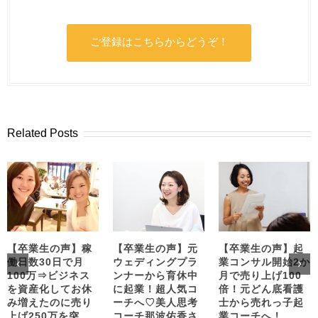
ご登録はこちらからどうぞ！
Related Posts
【卒業生の声】稼
【卒業生の声】元
【卒業生の声】起
働日数30日で月
ウェディングプラ
業コンサル開始2か
100万⇒ビジネス
ンナーから育休中
月で売り上げ100
を資産化してお休
に起業！超人気コ
倍！元どん底看護
み増えたのに売り
ーチへ♡美人思考
士から売れっ子起
上げ250万を突
コーチ那波佑香さ
業コーチへ！