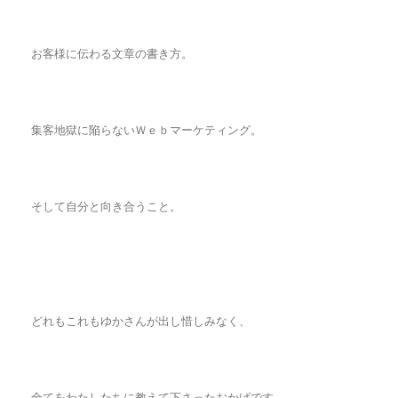
お客様に伝わる文章の書き方。
集客地獄に陥らないＷｅｂマーケティング。
そして自分と向き合うこと。
どれもこれもゆかさんが出し惜しみなく、
全てをわたしたちに教えて下さったおかげです。