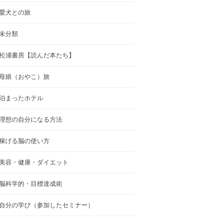
愛犬との旅
未分類
松浦書房【読んだ本たち】
母娘（おやこ）旅
泊まったホテル
理想の自分になる方法
稼げる脳の使い方
美容・健康・ダイエット
脳科学的・目標達成術
自分の学び（参加したセミナー）