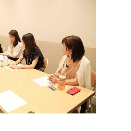
Se
for