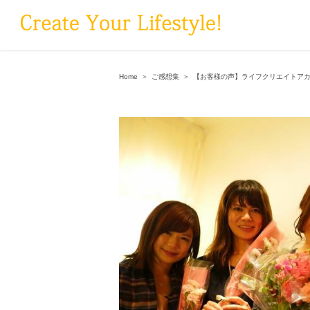
Skip
to
content
Home
＞
ご感想集
＞
【お客様の声】ライフクリエイトア