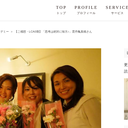
TOP
PROFILE
SERVIC
トップ
プロフィール
サービス
カデミー
＞
【ご感想・LCA0期】「思考は絶対に味方♪」雲丹亀真穂さん
更
読