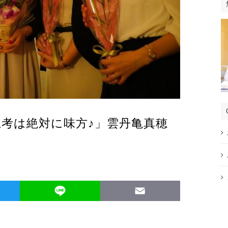
思考は絶対に味方♪」雲丹亀真穂
Twitter
Line
Email