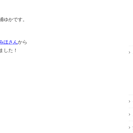
浦ゆかです。
みほさん
から
ました！