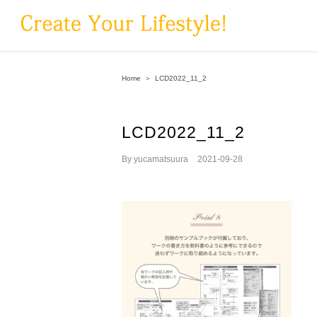
Skip
to
content
Home
＞
LCD2022_11_2
LCD2022_11_2
By
yucamatsuura
|
2021-09-28