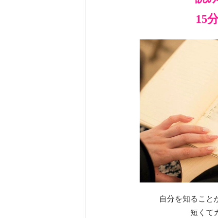
15
自分を知ること
短くて