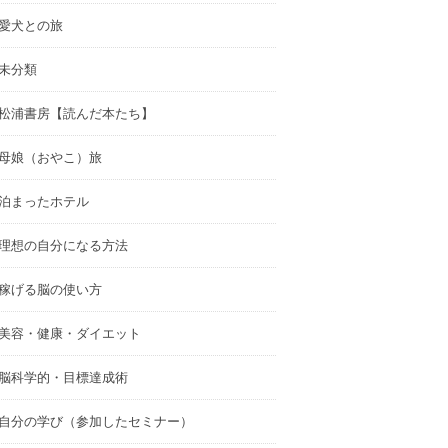
愛犬との旅
未分類
松浦書房【読んだ本たち】
母娘（おやこ）旅
泊まったホテル
理想の自分になる方法
稼げる脳の使い方
美容・健康・ダイエット
脳科学的・目標達成術
自分の学び（参加したセミナー）