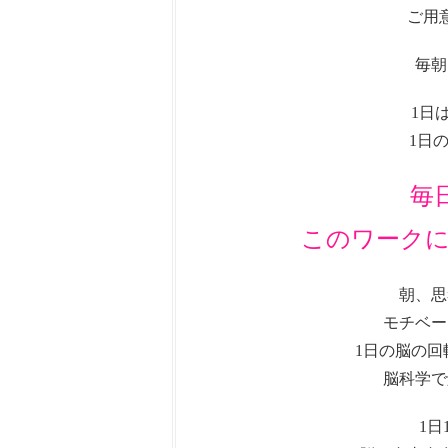
ご用
毎朝
1日
1日
毎
このワーク
朝、思
モチベー
1日の脳の
脳科学で
1日