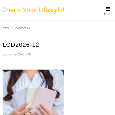
Skip
to
content
Home
＞
LCD2026-12
LCD2026-12
By
irie
|
2025-10-30