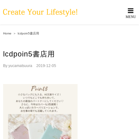
Skip
to
content
Home
＞
lcdpoin5書店用
lcdpoin5書店用
By
yucamatsuura
|
2019-12-05