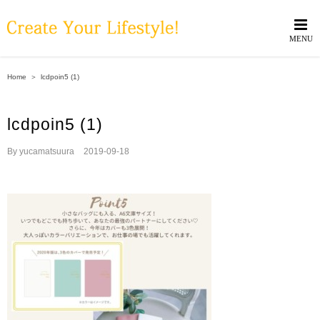
Skip
to
content
Home
＞
lcdpoin5 (1)
lcdpoin5 (1)
By
yucamatsuura
|
2019-09-18