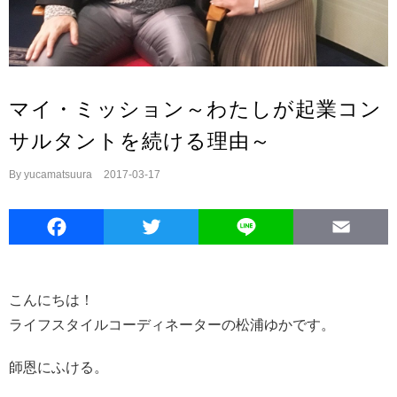
マイ・ミッション～わたしが起業コン
サルタントを続ける理由～
By
yucamatsuura
|
2017-03-17
Facebook
Twitter
Line
E
こんにちは！
ライフスタイルコーディネーターの松浦ゆかです。
師恩にふける。