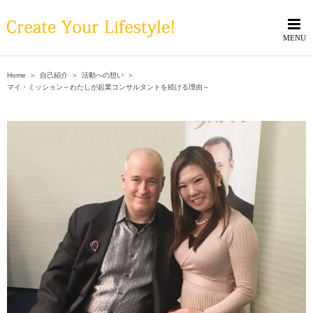
Skip
to
content
Home
＞
自己紹介
＞
活動への想い
＞
マイ・ミッション～わたしが起業コンサルタントを続ける理由～