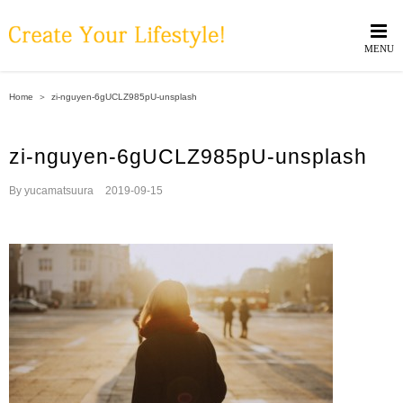
Skip
to
content
Home
＞
zi-nguyen-6gUCLZ985pU-unsplash
zi-nguyen-6gUCLZ985pU-unsplash
By
yucamatsuura
|
2019-09-15