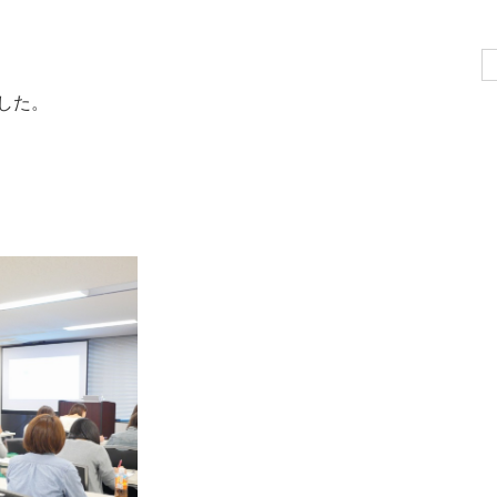
Se
for
した。