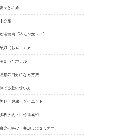
愛犬との旅
未分類
松浦書房【読んだ本たち】
母娘（おやこ）旅
泊まったホテル
理想の自分になる方法
稼げる脳の使い方
美容・健康・ダイエット
脳科学的・目標達成術
自分の学び（参加したセミナー）