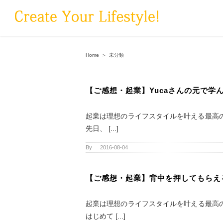
Skip
to
content
Home
＞
未分類
【ご感想・起業】Yucaさんの元で学
起業は理想のライフスタイルを叶える最高の
先日、 [...]
By
|
2016-08-04
【ご感想・起業】背中を押してもらえ
起業は理想のライフスタイルを叶える最高の
はじめて [...]