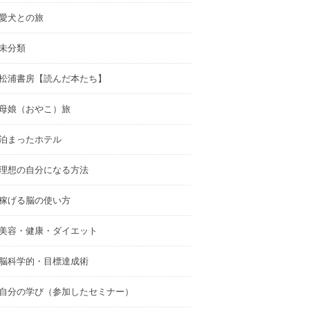
愛犬との旅
未分類
松浦書房【読んだ本たち】
母娘（おやこ）旅
泊まったホテル
理想の自分になる方法
稼げる脳の使い方
美容・健康・ダイエット
脳科学的・目標達成術
自分の学び（参加したセミナー）